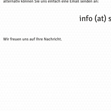
alternativ können Sie uns einfach eine Email senden an:
info (at)
Wir freuen uns auf Ihre Nachricht.
So erreichen Sie uns:
Sch
loßcafé: +49 3501 | 5823850
Schloßschänke: +49 3501 | 6369047
Büro: +49 3501 | 599440 (bei Catering- 
Mail:
info@schloss-pirna.de
Lageplan