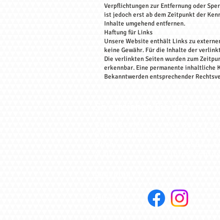
Verpflichtungen zur Entfernung oder Spe
ist jedoch erst ab dem Zeitpunkt der Ke
Inhalte umgehend entfernen.
Haftung für Links
Unsere Website enthält Links zu externen
keine Gewähr. Für die Inhalte der verlink
Die verlinkten Seiten wurden zum Zeitpun
erkennbar. Eine permanente inhaltliche K
Bekanntwerden entsprechender Rechtsver
So erreichen Sie uns:
Sch
loßcafé: +49 3501 | 58
Schloßschänke: +49 3501 | 63
Büro: +49 3501 | 599440
Mail:
info@schlos
Lageplan
Follow Us: