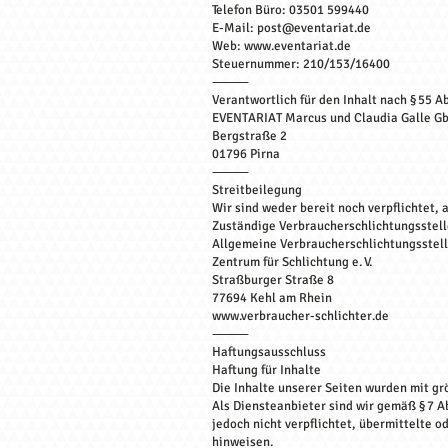
Telefon Büro: 03501 599440
E-Mail: post@eventariat.de
Web: www.eventariat.de
Steuernummer: 210/153/16400
⸻
Verantwortlich für den Inhalt nach § 55 Ab
EVENTARIAT Marcus und Claudia Galle G
Bergstraße 2
01796 Pirna
⸻
Streitbeilegung
Wir sind weder bereit noch verpflichtet,
Zuständige Verbraucherschlichtungsstell
Allgemeine Verbraucherschlichtungsstel
Zentrum für Schlichtung e. V.
Straßburger Straße 8
77694 Kehl am Rhein
www.verbraucher-schlichter.de
⸻
Haftungsausschluss
Haftung für Inhalte
Die Inhalte unserer Seiten wurden mit grö
Als Diensteanbieter sind wir gemäß § 7 A
jedoch nicht verpflichtet, übermittelte 
hinweisen.