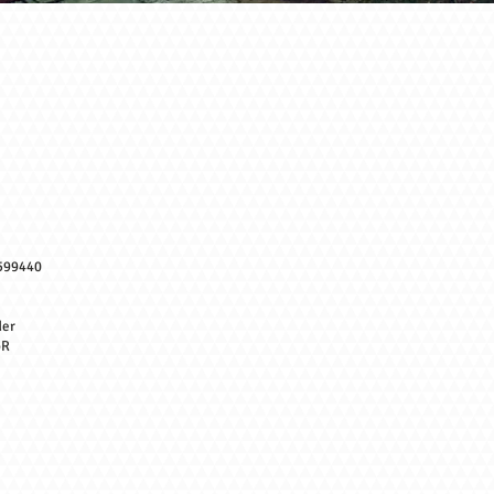
 599440
der
bR